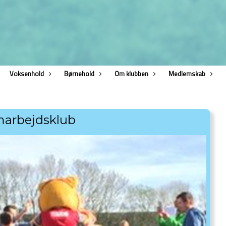
Voksenhold
Børnehold
Om klubben
Medlemskab
arbejdsklub