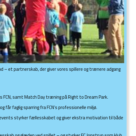
 – et partnerskab, der giver vores spillere og trænere adgang
 hos FCN, samt Match Day træning på Right to Dream Park.
 får faglig sparring fra FCN’s professionelle miljø.
g events styrker fællesskabet og giver ekstra motivation til både
esskab og glæden ved spillet – og styrker FC Jonstrup som klub