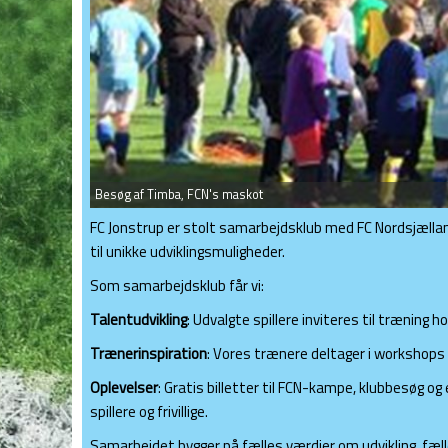
Besøg af Timba, FCN's maskot
FC Jonstrup er stolt samarbejdsklub med FC Nordsjælland
til unikke udviklingsmuligheder.
Som samarbejdsklub får vi:
Talentudvikling
: Udvalgte spillere inviteres til træning
Trænerinspiration
: Vores trænere deltager i workshops og
Oplevelser
: Gratis billetter til FCN-kampe, klubbesøg o
spillere og frivillige.
Samarbejdet bygger på fælles værdier om udvikling, fæll