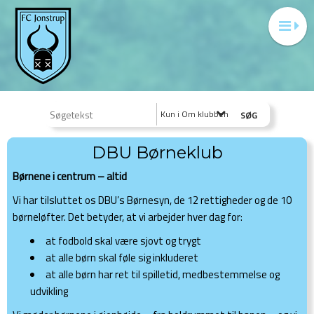
Kun i Om klubben
DBU Børneklub
Børnene i centrum – altid
Vi har tilsluttet os DBU’s Børnesyn, de 12 rettigheder og de 10
børneløfter. Det betyder, at vi arbejder hver dag for:
at fodbold skal være sjovt og trygt
at alle børn skal føle sig inkluderet
at alle børn har ret til spilletid, medbestemmelse og
udvikling