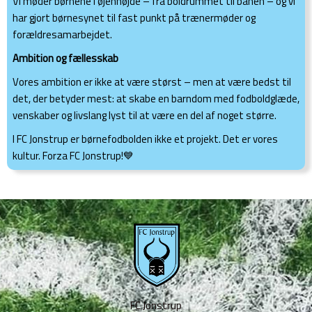
Vi møder børnene i øjenhøjde – fra boldrummet til banen – og vi
har gjort børnesynet til fast punkt på trænermøder og
forældresamarbejdet.
Ambition og fællesskab
Vores ambition er ikke at være størst – men at være bedst til
det, der betyder mest: at skabe en barndom med fodboldglæde,
venskaber og livslang lyst til at være en del af noget større.
I FC Jonstrup er børnefodbolden ikke et projekt. Det er vores
kultur. Forza FC Jonstrup!💙
FC Jonstrup